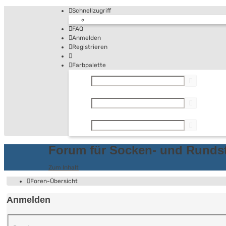
Schnellzugriff
FAQ
Anmelden
Registrieren
Farbpalette
Forum für Socken- und Runds
Zum Inhalt
Foren-Übersicht
Anmelden