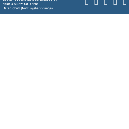
damaïo ©
Mazeltof
|
cabot
Datenschutz
|
Nutzungsbedingungen