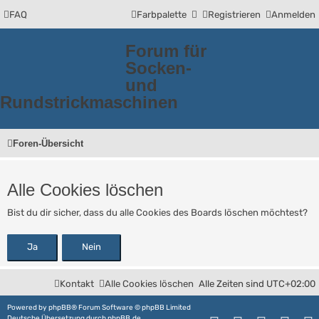
FAQ
Farbpalette
Registrieren
Anmelden
Forum für
Socken-
und
Rundstrickmaschinen
Foren-Übersicht
Alle Cookies löschen
Bist du dir sicher, dass du alle Cookies des Boards löschen möchtest?
Kontakt
Alle Cookies löschen
Alle Zeiten sind
UTC+02:00
Powered by
phpBB
® Forum Software © phpBB Limited
Deutsche Übersetzung durch
phpBB.de